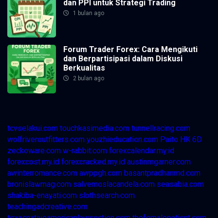
dan PPI untuk Strategi Trading
1 bulan ago
Forum Trader Forex: Cara Mengikuti
dan Berpartisipasi dalam Diskusi
Berkualitas
2 bulan ago
tcvselakui.com
touchkasimedia.com
tunnellracing.com
wolfriveroutfitters.com
youzhieducation.com
Paito HK 6D
zeckoware.com
w-rabbit.com
forexcalendar.my.id
forexcost.my.id
forexcracked.my.id
austinmgarner.com
awinterromance.com
awppgh.com
basantpradhanmd.com
bronislawmag.com
salvemoslacandela.com
seasabia.com
shakiba-enayati.com
slothsearch.com
teachingadcreative.com
texasnativeamericanlawsection.com
thefemalepatient.com