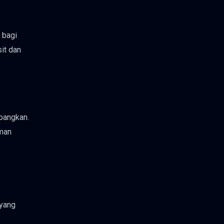
 bagi
sit dan
bangkan.
aman
 yang