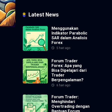
Tidak ada komentar untuk ditampilkan.
Latest News
Menggunakan
Indikator Parabolic
SAR dalam Analisis
Forex
5 hari ago
Forum Trader
Forex: Apa yang
Bisa Dipelajari dari
Trader
Berpengalaman?
6 hari ago
Forum Trader:
Menghindari
Overtrading dengan
Bantuan Forum