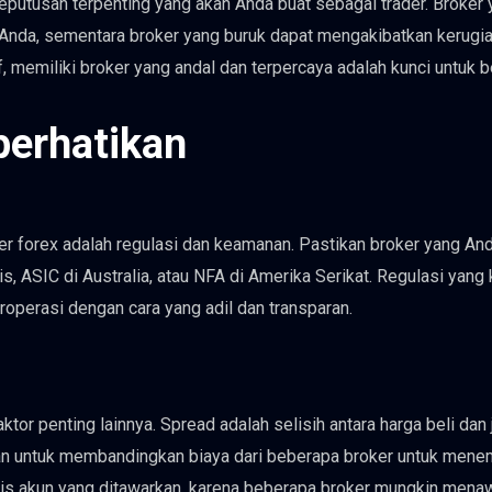
keputusan terpenting yang akan Anda buat sebagai trader. Broker
 Anda, sementara broker yang buruk dapat mengakibatkan kerugi
, memiliki broker yang andal dan terpercaya adalah kunci untuk be
perhatikan
er forex adalah regulasi dan keamanan. Pastikan broker yang And
ris, ASIC di Australia, atau NFA di Amerika Serikat. Regulasi yang 
operasi dengan cara yang adil dan transparan.
tor penting lainnya. Spread adalah selisih antara harga beli dan j
kan untuk membandingkan biaya dari beberapa broker untuk men
 jenis akun yang ditawarkan, karena beberapa broker mungkin mena