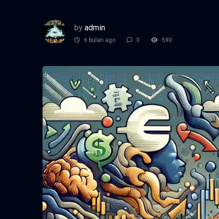
by
admin
6 bulan ago
0
590