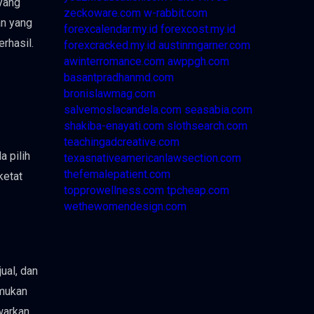
 yang
zeckoware.com
w-rabbit.com
an yang
forexcalendar.my.id
forexcost.my.id
rhasil.
forexcracked.my.id
austinmgarner.com
awinterromance.com
awppgh.com
basantpradhanmd.com
bronislawmag.com
salvemoslacandela.com
seasabia.com
shakiba-enayati.com
slothsearch.com
teachingadcreative.com
a pilih
texasnativeamericanlawsection.com
thefemalepatient.com
ketat
topprowellness.com
tpcheap.com
wethewomendesign.com
ual, dan
emukan
warkan