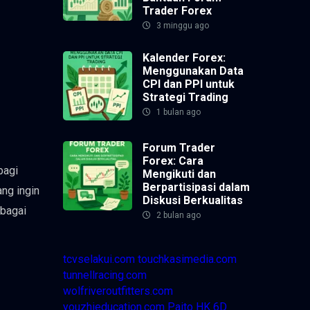
Trader Forex
3 minggu ago
Kalender Forex:
Menggunakan Data
CPI dan PPI untuk
Strategi Trading
1 bulan ago
Forum Trader
Forex: Cara
bagi
Mengikuti dan
Berpartisipasi dalam
ang ingin
Diskusi Berkualitas
rbagai
2 bulan ago
tcvselakui.com
touchkasimedia.com
tunnellracing.com
wolfriveroutfitters.com
youzhieducation.com
Paito HK 6D