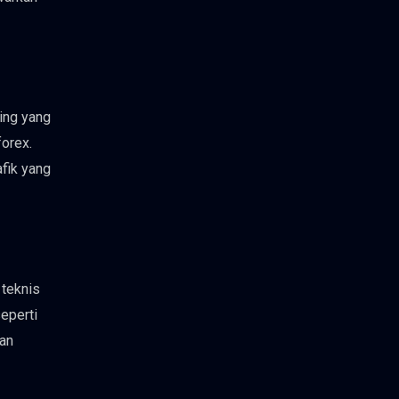
ding yang
forex.
afik yang
 teknis
eperti
gan