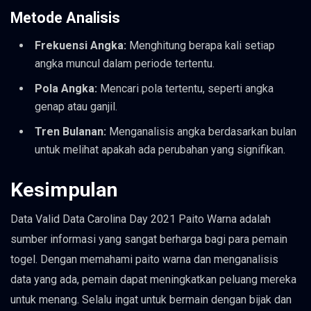
Metode Analisis
Frekuensi Angka:
Menghitung berapa kali setiap
angka muncul dalam periode tertentu.
Pola Angka:
Mencari pola tertentu, seperti angka
genap atau ganjil.
Tren Bulanan:
Menganalisis angka berdasarkan bulan
untuk melihat apakah ada perubahan yang signifikan.
Kesimpulan
Data Valid Data Carolina Day 2021 Paito Warna adalah
sumber informasi yang sangat berharga bagi para pemain
togel. Dengan memahami paito warna dan menganalisis
data yang ada, pemain dapat meningkatkan peluang mereka
untuk menang. Selalu ingat untuk bermain dengan bijak dan