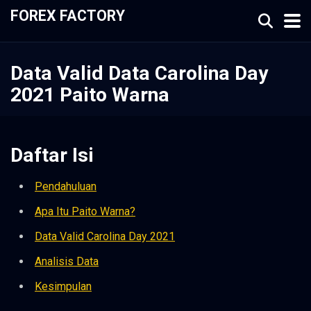
FOREX FACTORY
Data Valid Data Carolina Day
2021 Paito Warna
Daftar Isi
Pendahuluan
Apa Itu Paito Warna?
Data Valid Carolina Day 2021
Analisis Data
Kesimpulan