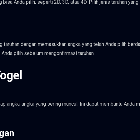
 bisa Anda pilih, seperti 2D, 3D, atau 4D. Pilih jenis taruhan yang
ng taruhan dengan memasukkan angka yang telah Anda pilih berd
 Anda pilih sebelum mengonfirmasi taruhan.
Togel
dap angka-angka yang sering muncul. Ini dapat membantu Anda 
gan