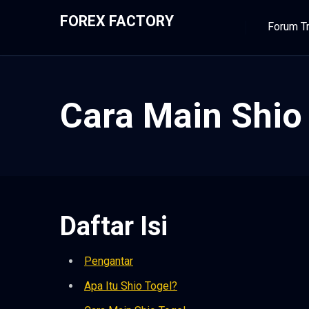
FOREX FACTORY
Forum T
Cara Main Shio 
Daftar Isi
Pengantar
Apa Itu Shio Togel?