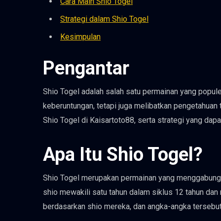
Cara Main Shio Togel
Strategi dalam Shio Togel
Kesimpulan
Pengantar
Shio Togel adalah salah satu permainan yang popule
keberuntungan, tetapi juga melibatkan pengetahuan t
Shio Togel di Kaisartoto88, serta strategi yang d
Apa Itu Shio Togel?
Shio Togel merupakan permainan yang menggabungk
shio mewakili satu tahun dalam siklus 12 tahun dan 
berdasarkan shio mereka, dan angka-angka tersebut