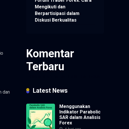
Forum Trader Forex: Cara
Mengikuti dan
Berpartisipasi dalam
Diskusi Berkualitas
Komentar
io
Terbaru
Tidak ada komentar untuk ditampilkan.
Latest News
h dan
Menggunakan
Indikator Parabolic
SAR dalam Analisis
Forex