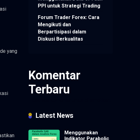
PPI untuk Strategi Trading
asi
Forum Trader Forex: Cara
Mengikuti dan
Berpartisipasi dalam
Diskusi Berkualitas
ode yang
Komentar
Terbaru
kasi
Tidak ada komentar untuk ditampilkan.
Latest News
Menggunakan
astikan
Indikator Parabolic