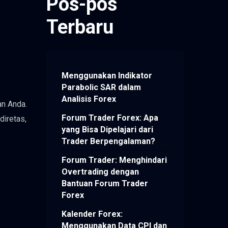
Pos-pos
Terbaru
Menggunakan Indikator
Parabolic SAR dalam
Analisis Forex
an Anda.
Forum Trader Forex: Apa
diretas,
yang Bisa Dipelajari dari
Trader Berpengalaman?
Forum Trader: Menghindari
Overtrading dengan
Bantuan Forum Trader
Forex
Kalender Forex:
Menggunakan Data CPI dan