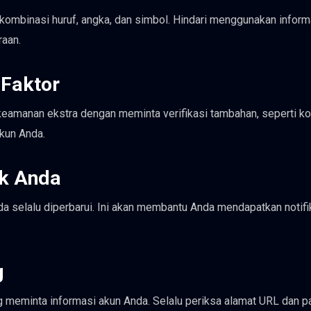
ri kombinasi huruf, angka, dan simbol. Hindari menggunakan inform
raan.
 Faktor
keamanan ekstra dengan meminta verifikasi tambahan, seperti k
akun Anda.
ak Anda
da selalu diperbarui. Ini akan membantu Anda mendapatkan notifi
g
 meminta informasi akun Anda. Selalu periksa alamat URL dan p